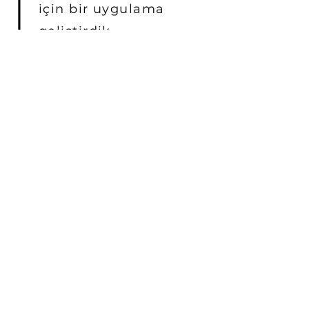
için bir uygulama
geliştirdik.
GELİŞMİŞ SİBER GÜVENLİK